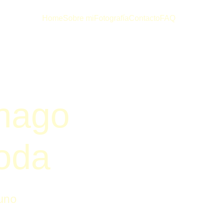
Home
Sobre mi
Fotografía
Contacto
FAQ
hago 
oda
uno